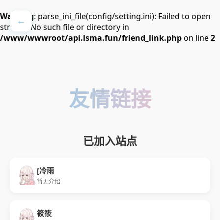
Warning
: parse_ini_file(config/setting.ini): Failed to open
←
stream: No such file or directory in
/www/wwwroot/api.lsma.fun/friend_link.php
on line
2
友情链接
已加入站点
[冷雨
暂无介绍
筱筱